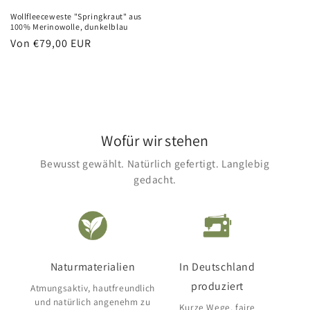
Wollfleeceweste "Springkraut" aus
100% Merinowolle, dunkelblau
Normaler
Von €79,00 EUR
Preis
Wofür wir stehen
Bewusst gewählt. Natürlich gefertigt. Langlebig
gedacht.
Naturmaterialien
In Deutschland
produziert
Atmungsaktiv, hautfreundlich
und natürlich angenehm zu
Kurze Wege, faire