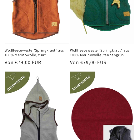
e
:
Wollfleeceweste "Springkraut" aus
Wollfleeceweste "Springkraut" aus
100% Merinowolle, tannengrün
100% Merinowolle, zimt
Normaler
Von €79,00 EUR
Normaler
Von €79,00 EUR
Preis
Preis