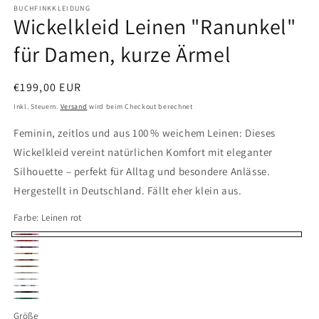
BUCHFINKKLEIDUNG
Wickelkleid Leinen "Ranunkel"
für Damen, kurze Ärmel
Normaler
€199,00 EUR
Preis
Inkl. Steuern.
Versand
wird beim Checkout berechnet
Feminin, zeitlos und aus 100 % weichem Leinen: Dieses
Wickelkleid vereint natürlichen Komfort mit eleganter
Silhouette – perfekt für Alltag und besondere Anlässe.
Hergestellt in Deutschland. Fällt eher klein aus.
Farbe:
Leinen rot
Leinen
Halbleinen
Leinen
rot
AUSVERKAUFT
Hibiskus
Leinen
lila
Leinen
Leinen
Leinen
(69%
cognac
Leinen
braun
Leinen
gelb
natur
Leinen
BW,
weiß
Leinen
meliert
blau-
Größe